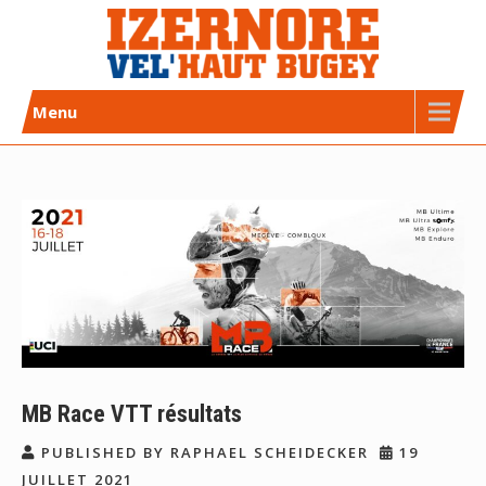
Skip
to
content
Izernore Vel’Haut Bugey
CLUB DE CYCLISME AFFILIÉ FFC
Menu
MB Race VTT résultats
PUBLISHED BY RAPHAEL SCHEIDECKER
19
JUILLET 2021