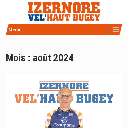
Skip
to
content
Izernore Vel’Haut Bugey
CLUB DE CYCLISME AFFILIÉ FFC
Menu
Mois :
août 2024