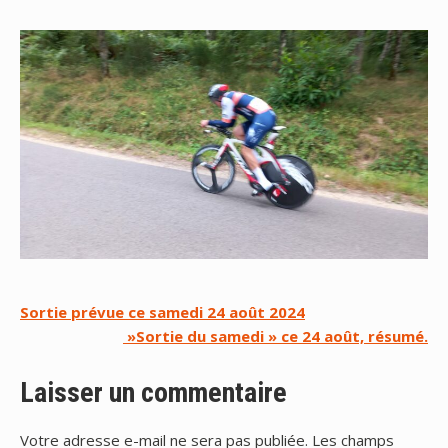
Navigation
Sortie prévue ce samedi 24 août 2024
»Sortie du samedi » ce 24 août, résumé.
de
l’article
Laisser un commentaire
Votre adresse e-mail ne sera pas publiée.
Les champs