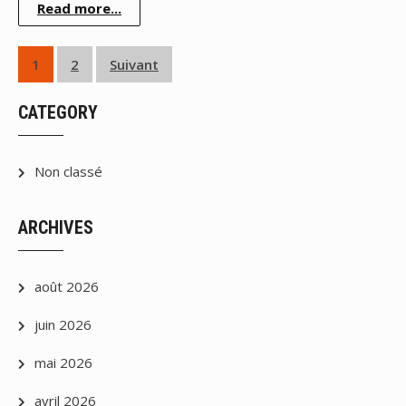
Read more...
Pagination
1
2
Suivant
des
CATEGORY
publications
Non classé
ARCHIVES
août 2026
juin 2026
mai 2026
avril 2026