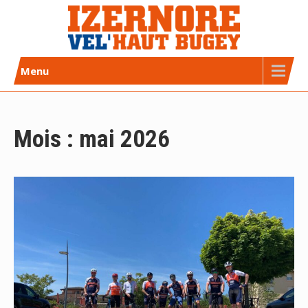
Skip
to
content
Izernore Vel’Haut Bugey
CLUB DE CYCLISME AFFILIÉ FFC
Menu
Mois :
mai 2026