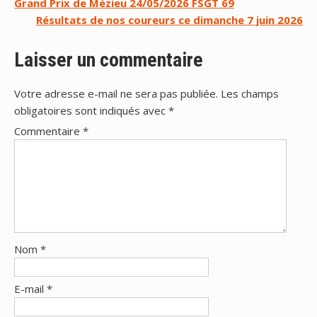
Navigation
Grand Prix de Mézieu 24/05/2026 FSGT 69
Résultats de nos coureurs ce dimanche 7 juin 2026
de
l’article
Laisser un commentaire
Votre adresse e-mail ne sera pas publiée.
Les champs
obligatoires sont indiqués avec
*
Commentaire
*
Nom
*
E-mail
*