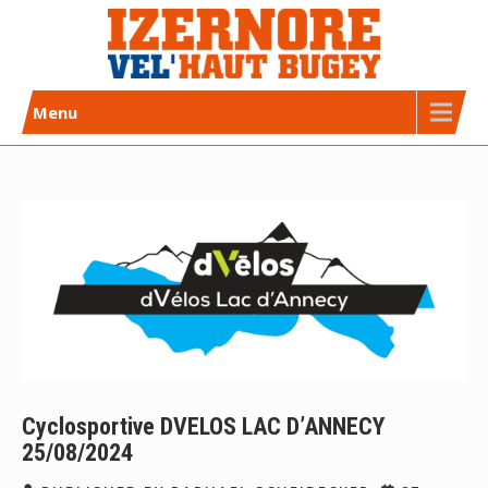
Skip
to
content
Izernore Vel’Haut Bugey
CLUB DE CYCLISME AFFILIÉ FFC
Menu
Cyclosportive DVELOS LAC D’ANNECY
25/08/2024