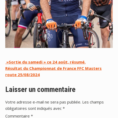
Navigation
»Sortie du samedi » ce 24 août, résumé.
Résultat du Championnat de France FFC Masters
de
route 25/08/2024
l’article
Laisser un commentaire
Votre adresse e-mail ne sera pas publiée.
Les champs
obligatoires sont indiqués avec
*
Commentaire
*