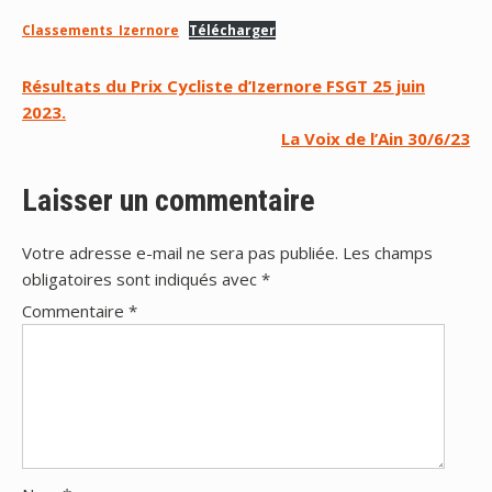
Classements_Izernore
Télécharger
Navigation
Résultats du Prix Cycliste d’Izernore FSGT 25 juin
2023.
de
La Voix de l’Ain 30/6/23
l’article
Laisser un commentaire
Votre adresse e-mail ne sera pas publiée.
Les champs
obligatoires sont indiqués avec
*
Commentaire
*