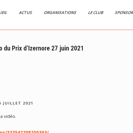
UEIL
ACTUS
ORGANISATIONS
LE CLUB
SPONSO
o du Prix d’Izernore 27 juin 2021
 JUILLET 2021
la vidéo.
eos/333542208250303/