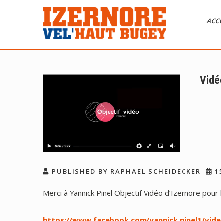
Skip
to
ACC
content
Izernore Vel’Haut
CLUB DE CYCLISME AFFILIÉ FFC
Bugey
Vidé
PUBLISHED BY RAPHAEL SCHEIDECKER
15
Merci à Yannick Pinel Objectif Vidéo d’Izernore pour 
https://www.facebook.com/yannick.pinel1/vid