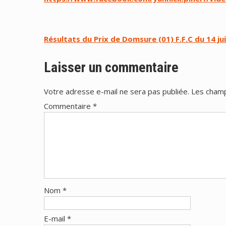
Navigation
Résultats du Prix de Domsure (01) F.F.C du 14 jui
de
Laisser un commentaire
l’article
Votre adresse e-mail ne sera pas publiée.
Les champ
Commentaire
*
Nom
*
E-mail
*