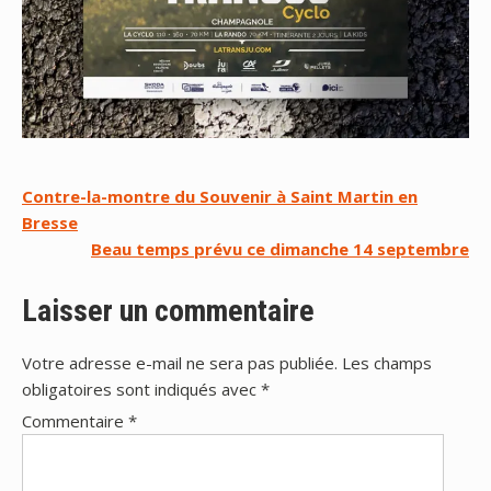
Navigation
Contre-la-montre du Souvenir à Saint Martin en
Bresse
de
Beau temps prévu ce dimanche 14 septembre
l’article
Laisser un commentaire
Votre adresse e-mail ne sera pas publiée.
Les champs
obligatoires sont indiqués avec
*
Commentaire
*