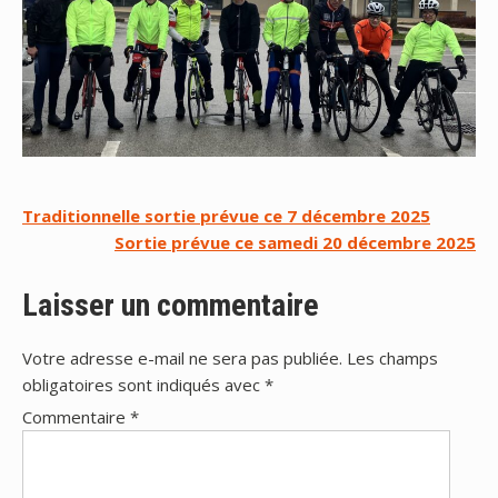
Navigation
Traditionnelle sortie prévue ce 7 décembre 2025
Sortie prévue ce samedi 20 décembre 2025
de
l’article
Laisser un commentaire
Votre adresse e-mail ne sera pas publiée.
Les champs
obligatoires sont indiqués avec
*
Commentaire
*