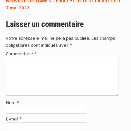
NEUVILLE LES DAMES – PRIX CYCLISTE DE LA VILLE FFC
de
7 mai 2022
l’article
Laisser un commentaire
Votre adresse e-mail ne sera pas publiée.
Les champs
obligatoires sont indiqués avec
*
Commentaire
*
Nom
*
E-mail
*