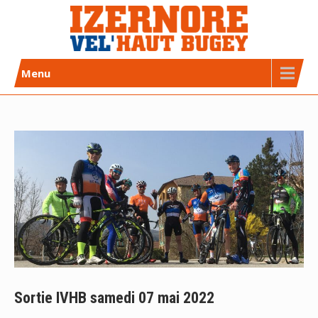
Skip
to
content
Izernore Vel’Haut Bugey
CLUB DE CYCLISME AFFILIÉ FFC
Menu
Sortie IVHB samedi 07 mai 2022