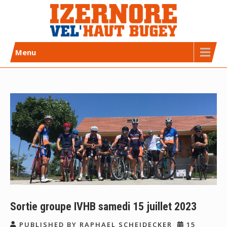
Skip
to
content
Izernore Vel’Haut Bugey
CLUB DE CYCLISME AFFILIÉ FFC
Menu
Sortie groupe IVHB samedi 15 juillet 2023
PUBLISHED BY RAPHAEL SCHEIDECKER
15