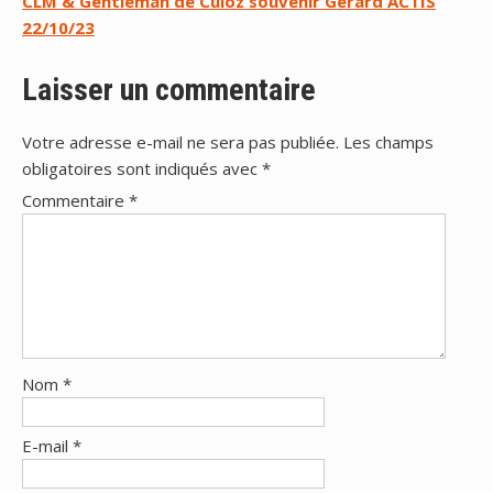
CLM & Gentleman de Culoz souvenir Gérard ACTIS
l’article
22/10/23
Laisser un commentaire
Votre adresse e-mail ne sera pas publiée.
Les champs
obligatoires sont indiqués avec
*
Commentaire
*
Nom
*
E-mail
*