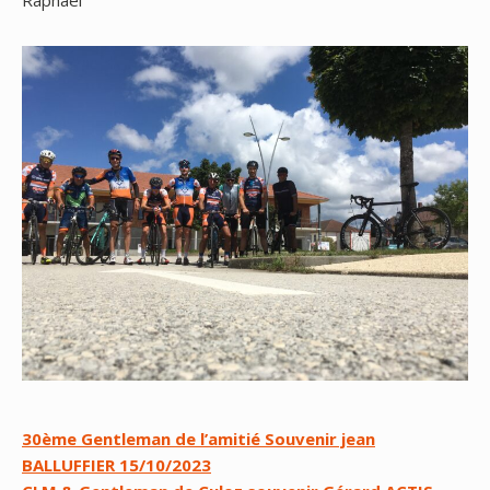
Navigation
30ème Gentleman de l’amitié Souvenir jean
BALLUFFIER 15/10/2023
de