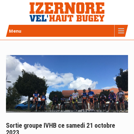
Skip
to
content
Izernore Vel’Haut Bugey
CLUB DE CYCLISME AFFILIÉ FFC
Menu
Sortie groupe IVHB ce samedi 21 octobre
2023