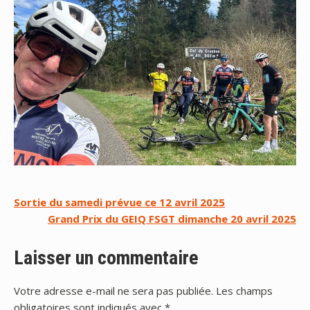
Navigation
Sortie du samedi prévue ce 12 avril 2025
Grand Prix du GEIQ FSGT dimanche 20 avril 2025
de
l’article
Laisser un commentaire
Votre adresse e-mail ne sera pas publiée.
Les champs
obligatoires sont indiqués avec
*