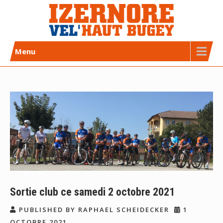
Skip
to
content
Izernore Vel’Haut Bugey
CLUB DE CYCLISME AFFILIÉ FFC
Menu
Sortie club ce samedi 2 octobre 2021
PUBLISHED BY RAPHAEL SCHEIDECKER
1
OCTOBRE 2021