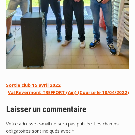
Navigation
Sortie club 15 avril 2022
Val Revermont TREFFORT (Ain) (Course le 18/04/2022)
de
l’article
Laisser un commentaire
Votre adresse e-mail ne sera pas publiée.
Les champs
obligatoires sont indiqués avec
*