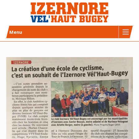
Skip
to
content
Izernore Vel’Haut Bugey
CLUB DE CYCLISME AFFILIÉ FFC
Menu