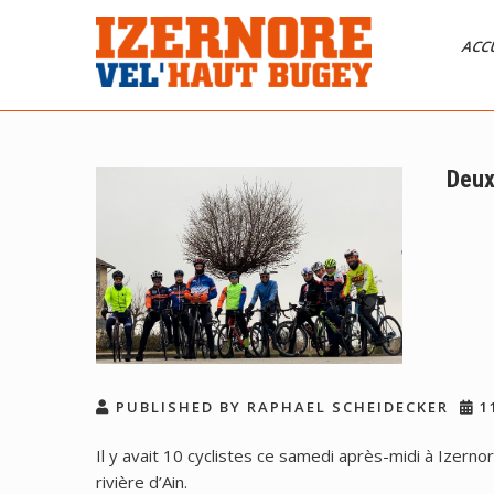
Skip
to
ACC
content
Izernore Vel’Haut
CLUB DE CYCLISME AFFILIÉ FFC
Bugey
Deux
PUBLISHED BY RAPHAEL SCHEIDECKER
11
Il y avait 10 cyclistes ce samedi après-midi à Izern
rivière d’Ain.