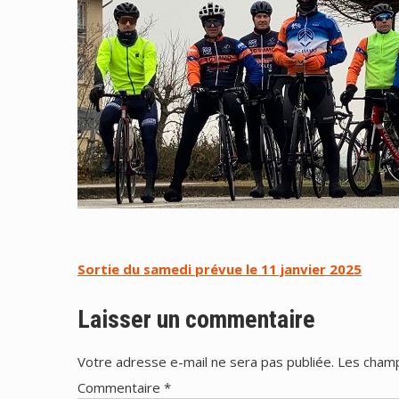
Navigation
Sortie du samedi prévue le 11 janvier 2025
de
Laisser un commentaire
l’article
Votre adresse e-mail ne sera pas publiée.
Les champ
Commentaire
*