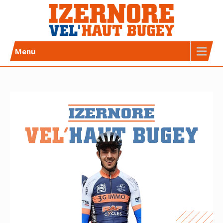
Skip
to
content
Izernore Vel’Haut Bugey
CLUB DE CYCLISME AFFILIÉ FFC
Menu