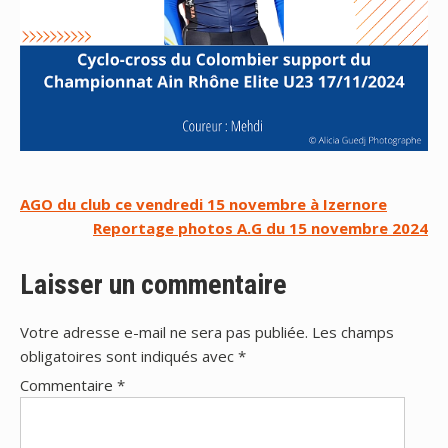
Navigation
AGO du club ce vendredi 15 novembre à Izernore
Reportage photos A.G du 15 novembre 2024
de
l’article
Laisser un commentaire
Votre adresse e-mail ne sera pas publiée.
Les champs
obligatoires sont indiqués avec
*
Commentaire
*