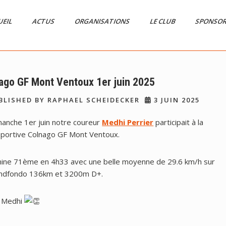
UEIL
ACTUS
ORGANISATIONS
LE CLUB
SPONSO
ago GF Mont Ventoux 1er juin 2025
LISHED BY RAPHAEL SCHEIDECKER
3 JUIN 2025
manche 1er juin notre coureur
Medhi Perrier
participait à la
sportive Colnago GF Mont Ventoux.
rmine 71ème en 4h33 avec une belle moyenne de 29.6 km/h sur
andfondo 136km et 3200m D+.
 Medhi