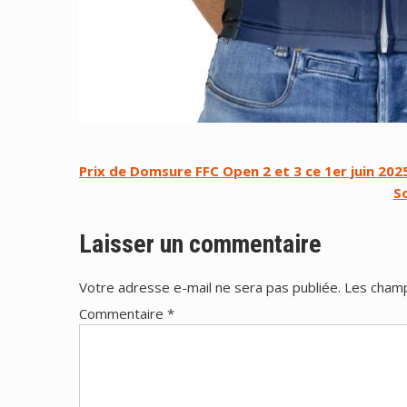
Navigation
Prix de Domsure FFC Open 2 et 3 ce 1er juin 202
So
de
l’article
Laisser un commentaire
Votre adresse e-mail ne sera pas publiée.
Les champ
Commentaire
*