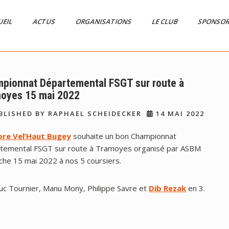
UEIL
ACTUS
ORGANISATIONS
LE CLUB
SPONSO
pionnat Départemental FSGT sur route à
oyes 15 mai 2022
LISHED BY RAPHAEL SCHEIDECKER
14 MAI 2022
ore Vel’Haut Bugey
souhaite un bon Championnat
temental FSGT sur route à Tramoyes organisé par ASBM
che 15 mai 2022 à nos 5 coursiers.
uc Tournier, Manu Mony, Philippe Savre et
Dib Rezak
en 3.