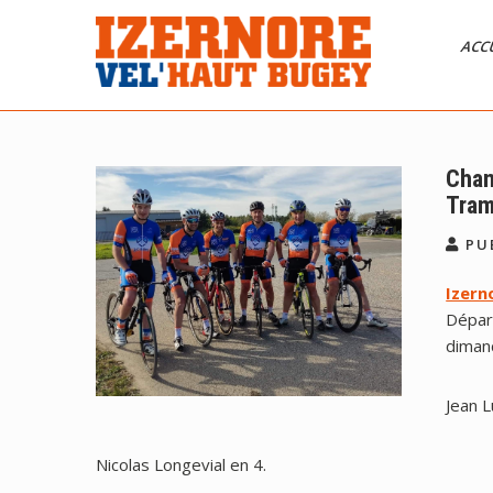
Skip
to
ACC
content
Izernore Vel’Haut
CLUB DE CYCLISME AFFILIÉ FFC
Bugey
Cham
Tram
PUB
Izern
Dépar
diman
Jean L
Nicolas Longevial en 4.