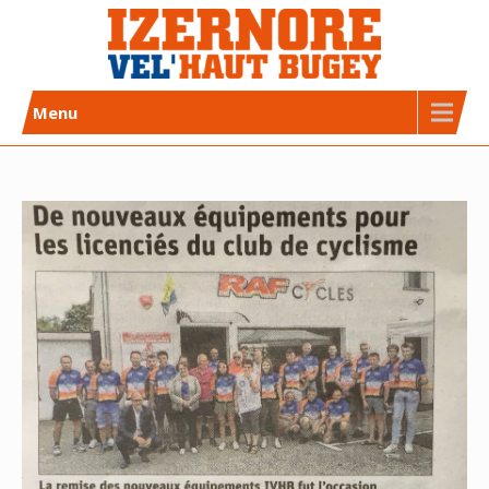
Skip
to
content
Izernore Vel’Haut Bugey
CLUB DE CYCLISME AFFILIÉ FFC
Menu