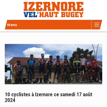
Skip
to
content
Izernore Vel’Haut Bugey
CLUB DE CYCLISME AFFILIÉ FFC
Menu
10 cyclistes à Izernore ce samedi 17 août
2024