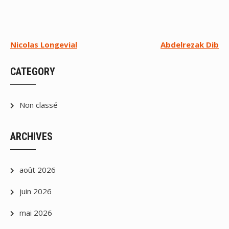
Navigation
Nicolas Longevial
Abdelrezak Dib
de
CATEGORY
l’article
Non classé
ARCHIVES
août 2026
juin 2026
mai 2026