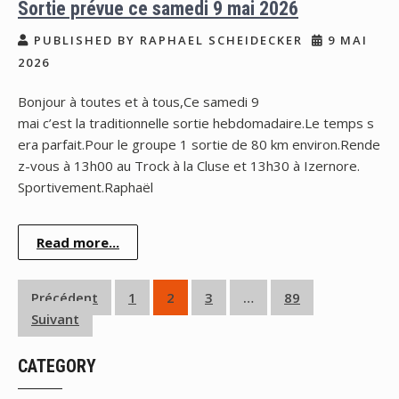
Sortie prévue ce samedi 9 mai 2026
PUBLISHED BY RAPHAEL SCHEIDECKER
9 MAI
2026
Bonjour à toutes et à tous,Ce samedi 9
mai c’est la traditionnelle sortie hebdomadaire.Le temps s
era parfait.Pour le groupe 1 sortie de 80 km environ.Rende
z-vous à 13h00 au Trock à la Cluse et 13h30 à Izernore.
Sportivement.Raphaël
Read more...
Pagination
Précédent
1
2
3
…
89
Suivant
des
publications
CATEGORY