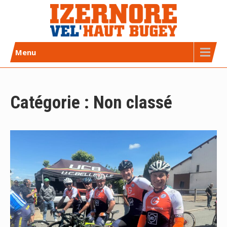
Skip
to
content
Izernore Vel’Haut Bugey
CLUB DE CYCLISME AFFILIÉ FFC
Menu
Catégorie :
Non classé